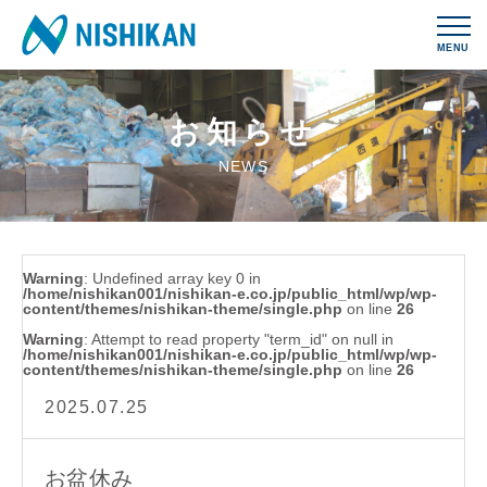
MENU
お知らせ
NEWS
Warning
: Undefined array key 0 in
/home/nishikan001/nishikan-e.co.jp/public_html/wp/wp-
content/themes/nishikan-theme/single.php
on line
26
Warning
: Attempt to read property "term_id" on null in
/home/nishikan001/nishikan-e.co.jp/public_html/wp/wp-
content/themes/nishikan-theme/single.php
on line
26
2025.07.25
お盆休み